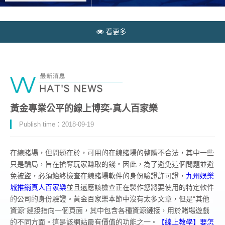
NEWS
看更多
黃金專業公平的線上博奕-真人百家樂
Publish time：2018-09-19
在線賭場，但問題在於，可用的在線賭場的整體不合法，其中一些
只是騙局，旨在搶奪玩家賺取的錢。因此，為了避免這個問題並避
免被盜，必須始終檢查在線賭場軟件的身份驗證許可證，
九州娛樂
城推銷真人百家樂
並且還應該檢查正在製作您將要使用的特定軟件
的公司的身份驗證。黃金百家樂本節中沒有太多文章，但是“其他
資源”鏈接指向一個頁面，其中包含各種資源鏈接，用於賭場遊戲
的不同方面。這是該網站最有價值的功能之一。
【線上教學】要怎