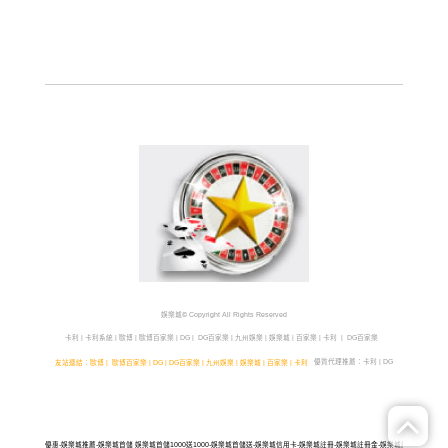
娛樂城© Copyright All Rights Reserved
卡利
|
卡利系統
|
歐博
|
歐博百家樂
|
DG
|
DG百家樂
|
九州娛樂
|
娛樂城
|
百家樂
|
卡利
|
DG百家樂
優質代理推薦：
卡利
|
DG
友站連結：
歐博
|
歐博百家樂
|
DG
|
DG百家樂
|
九州娛樂
|
娛樂城
|
百家樂
|
卡利
娛樂城-娛樂城優惠-娛樂城推薦-娛樂城首儲 娛樂城首儲1000送1000-娛樂城首儲送-娛樂城信用卡-娛樂城註冊-娛樂城註冊金-娛樂城註冊送-娛樂城