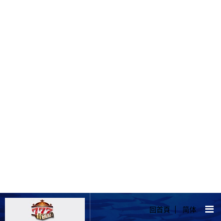
回首頁
简体
首頁
世足場中投注