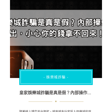
- 娛樂城詐騙 -
皇家娛樂城詐騙是真是假？內部操作黑幕流出，小心你的錢拿不回來！
隨著線上博弈平台興起，越來越多玩家投入娛樂城的世