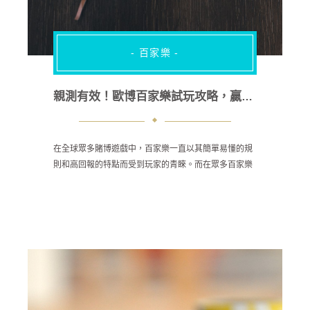
- 百家樂 -
親測有效！歐博百家樂試玩攻略，贏錢簡單到難以置信！
在全球眾多賭博遊戲中，百家樂一直以其簡單易懂的規
則和高回報的特點而受到玩家的青睞。而在眾多百家樂
平台中，歐博娛樂城的百家樂試玩無疑是一個讓人矚目
的選擇。這不僅是一個娛樂的機會，更是一個實現財務
自由的途徑。本文將分享親身體驗過的歐博百家樂試玩
攻略，並揭示為什麼這樣的試玩可以讓你輕鬆贏錢，簡
單到難以置信！