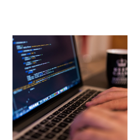
了豐富多樣的遊戲選擇，更將社交元素融入其中，打造
了一個讓玩家可以與朋友一起分享樂趣的全新體驗。這
種社交博弈的模式不僅提升了遊戲的趣味性，還增加了
與朋友互動的機會，使娛樂活動更加多元化。以下，我
們將深入探討拼多多娛樂城如何讓玩家在娛樂的同時，
享受社交的樂趣。