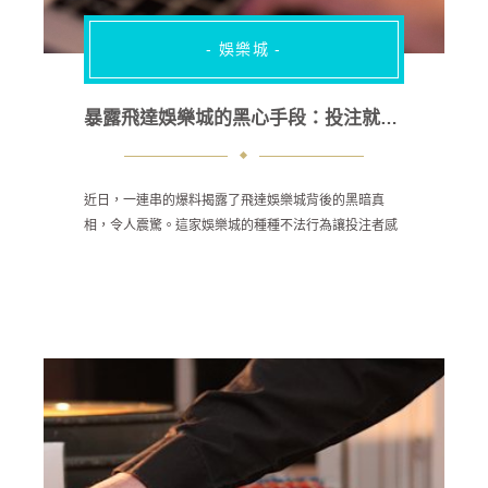
- 娛樂城 -
暴露飛達娛樂城的黑心手段：投注就像走進地獄！
近日，一連串的爆料揭露了飛達娛樂城背後的黑暗真
相，令人震驚。這家娛樂城的種種不法行為讓投注者感
到如走進地獄般的恐懼與絕望。這起事件的曝光不僅揭
示了賭場業界的陰暗面，也引起了對於監管和投注者權
益的深切關注。