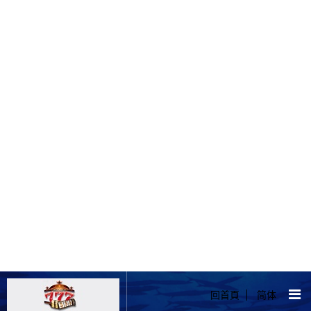
回首頁
简体
首頁
真人百家樂
百家樂技巧與破解公式