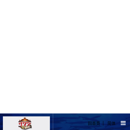
回首頁
简体
首頁
真人百家樂
任你博娛樂城 註冊首儲送500優惠金