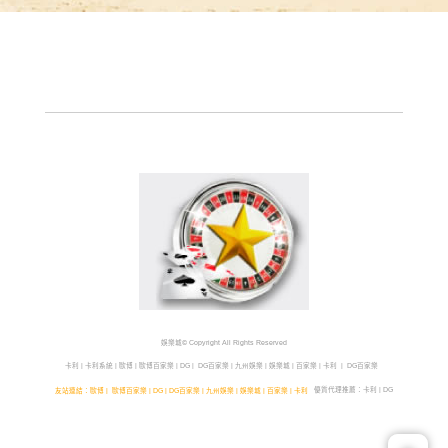
娛樂城© Copyright All Rights Reserved
卡利
|
卡利系統
|
歐博
|
歐博百家樂
|
DG
|
DG百家樂
|
九州娛樂
|
娛樂城
|
百家樂
|
卡利
|
DG百家樂
優質代理推薦：
卡利
|
DG
友站連結：
歐博
|
歐博百家樂
|
DG
|
DG百家樂
|
九州娛樂
|
娛樂城
|
百家樂
|
卡利