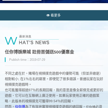
NEWS
看更多
任你博娛樂城 註冊首儲送500優惠金
Publish time：2019-07-29
不同之處在於，賭場在視頻撲克遊戲中的優勢可能（但並非總是）
相對較小; 在1％左右的鄰里。即使犯了很多錯誤，普通玩家在玩好
視頻撲克遊戲時。
也可能獲得超過97％的長期回報，我的意思是像全薪傑克或更好的
遊戲，它可以在互聯網上廣泛使用。如果玩家使用正確的遊戲策
略，此版本的視頻撲克可獲得99.54％的回報。
然而，
任你博
為了有效地實現視頻撲克遊戲的總回報，
必須
任你博