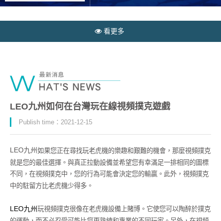
NEWS
看更多
LEO九州如何在台灣玩在線視頻撲克遊戲
Publish time：2021-12-15
LEO九州
如果您正在尋找玩老虎機的樂趣和艱難的機會，那麼視頻撲克
就是您的最佳選擇。與真正拉動設備並希望您有幸滿足一排相同的圖標
不同，在視頻撲克中，您的行為可能會決定您的輸贏。此外，視頻撲克
中的駐留方比老虎機少得多。
LEO九州
玩視頻撲克很像在老虎機設備上賭博。它使您可以陶醉於撲克
的運動，而不必忍受可能比您更熟練和專業的不同玩家。另外，在視頻