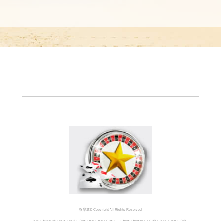
娛樂城© Copyright All Rights Reserved