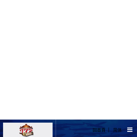
回首頁
简体
首頁
六合彩玩法
六合彩玩法彩票訂閱如何增加您在台灣在線贏得彩票的機會