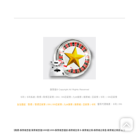
娛樂城© Copyright All Rights Reserved
卡利
|
卡利系統
|
歐博
|
歐博百家樂
|
DG
|
DG百家樂
|
九州娛樂
|
娛樂城
|
百家樂
|
卡利
|
DG百家樂
優質代理推薦：
卡利
|
DG
友站連結：
歐博
|
歐博百家樂
|
DG
|
DG百家樂
|
九州娛樂
|
娛樂城
|
百家樂
|
卡利
城優惠-娛樂城推薦-娛樂城首儲 娛樂城首儲1000送1000-娛樂城首儲送-娛樂城信用卡-娛樂城註冊-娛樂城註冊金-娛樂城註冊送-娛樂城註冊送200