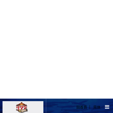
回首頁
简体
首頁
世足賽事
世足賽事什麼是台灣網上刮刮樂