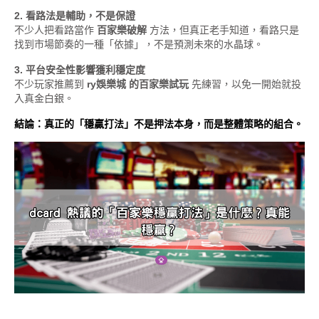
2. 看路法是輔助，不是保證
不少人把看路當作
百家樂破解
方法，但真正老手知道，看路只是
找到市場節奏的一種「依據」，不是預測未來的水晶球。
3. 平台安全性影響獲利穩定度
不少玩家推薦到
ry娛樂城 的百家樂試玩
先練習，以免一開始就投
入真金白銀。
結論：真正的「穩贏打法」不是押法本身，而是整體策略的組合。