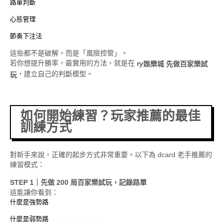
路單判斷
心態管理
節奏下注法
這些都不是破解，而是「風險控管」。
若你想提升勝率，最實用的方法，就是在
ry
娛樂城
先做百家樂試
，建立自己的判斷模型。
玩
如何開始練習？玩家推薦的最佳
訓練方式
對新手來說，正確的起步方式非常重要。以下為 dcard 老手推薦的
練習模式：
STEP 1｜先做 200 局百家樂試玩，記錄路單
這能讓你看到：
什麼是強勢路
什麼是弱勢路