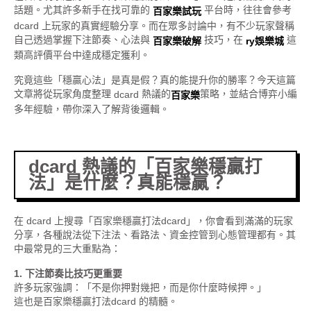
話題。尤其許多新手在找可靠的
平台時，往往會參考
百家樂試玩
dcard 上玩家的真實經驗分享。而在眾多討論中，有不少玩家聲稱
自己透過掌握下注節奏、心法與
技巧，在
這
百家樂破解
ry娛樂城
類高評價平台中達成穩定獲利。
究竟這些「穩贏心法」是真是假？真的能提升你的勝率？今天這篇
文章將從玩家角度整理
熱議的
策略，並結合博弈小編
dcard
百家樂
多年經驗，帶你深入了解背後邏輯。
dcard 熱議的「百家樂穩贏打
法」是什麼？真能穩贏？
在 dcard 上搜尋「百家樂穩贏打法dcard」，你會看到滿滿的玩家
分享，各種說法從下注法、看路法、資金控管到心態管理都有。其
中最常見的三大重點為：
1. 下注節奏比技巧更重要
許多玩家強調：「不是你押對幾把，而是你什麼時候押。」
這也是百家樂穩贏打法dcard 的精髓。