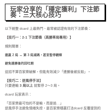
玩家分享的「穩定獲利」下注節
奏：三大核心技巧
以下統整 dcard 上最熱門、最常被認證有效的下注節奏：
【技巧一：2-1 下注節奏（高勝率局專用）】
規則簡單：
連贏 2 局 → 第 3 局減碼，甚至暫停觀察
避免連勝後的回吐期
這招不算百家樂破解，但能有效減少「連勝後被反殺」。
【技巧二：逆風停手法】
只要連輸
3 局以上
就暫停 2～3 局。
dcard 玩家表示：
「百家樂最可怕的不是輸，而是追…」
逆風停手法避免情緒失控，是百家樂穩贏打法dcard 反覆提到的