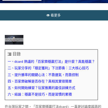
ABOUT
看更多
目錄
一、dcard 熱議的「百家樂穩贏打法」是什麼？真能穩贏？
二、玩家分享的「穩定獲利」下注節奏：三大核心技巧
三、提升勝率的關鍵心法：不靠運氣，而靠控制
四、百家樂破解是否存在？真相其實很簡單
五、如何開始練習？玩家推薦的最佳訓練方式
六、結論：穩贏不是技巧，而是習慣的累積
在台灣玩家之間，「百家樂穩贏打法dcard」一直是討論度超高的