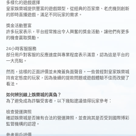
多樣化的遊戲選擇
皇家娛樂城提供豐富的遊戲類型，從經典的百家樂、老虎機到創新
的即時直播遊戲，滿足不同玩家的需求。
獎金活動豐富
許多玩家表示，平台經常推出令人興奮的獎金活動，讓他們有更多
的機會贏取獎勵。
24小時客服服務
部分用戶對客服的反應速度與專業程度表示滿意，認為這是平台的
一大亮點。
然而，這樣的正面評價並未掩蓋負面聲音。一些曾經對皇家娛樂城
持肯定態度的玩家，因為後續的提款問題或遊戲體驗不佳而改變了
看法。
如何辨別線上娛樂城的真偽？
為了避免成為詐騙受害者，以下幾點建議值得玩家參考：
檢查營運牌照
確認娛樂城是否擁有合法的營運牌照，並查詢其是否受到國際博彩
監管機構的認證。
參考用戶評價