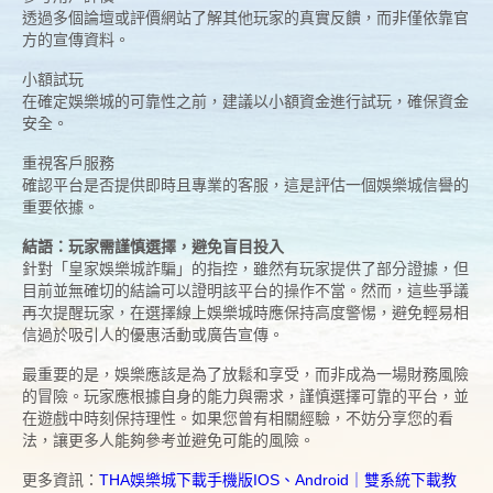
透過多個論壇或評價網站了解其他玩家的真實反饋，而非僅依靠官
方的宣傳資料。
小額試玩
在確定娛樂城的可靠性之前，建議以小額資金進行試玩，確保資金
安全。
重視客戶服務
確認平台是否提供即時且專業的客服，這是評估一個娛樂城信譽的
重要依據。
結語：玩家需謹慎選擇，避免盲目投入
針對「皇家娛樂城詐騙」的指控，雖然有玩家提供了部分證據，但
目前並無確切的結論可以證明該平台的操作不當。然而，這些爭議
再次提醒玩家，在選擇線上娛樂城時應保持高度警惕，避免輕易相
信過於吸引人的優惠活動或廣告宣傳。
最重要的是，娛樂應該是為了放鬆和享受，而非成為一場財務風險
的冒險。玩家應根據自身的能力與需求，謹慎選擇可靠的平台，並
在遊戲中時刻保持理性。如果您曾有相關經驗，不妨分享您的看
法，讓更多人能夠參考並避免可能的風險。
更多資訊：
THA娛樂城下載手機版IOS、Android｜雙系統下載教